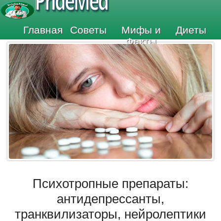
PrideMed
Главная
Советы
Мифы и
Диеты
Факты
Психотропные препараты:
антидепрессанты,
транквилизаторы, нейролептики