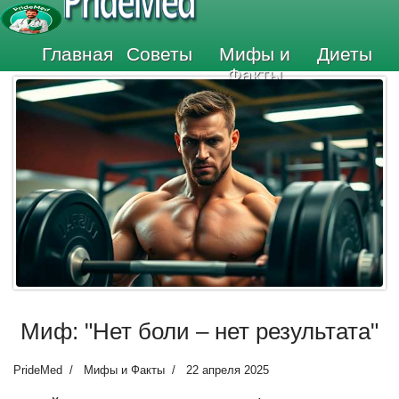
PrideMed
Главная
Советы
Мифы и
Диеты
Факты
Миф: "Нет боли – нет результата"
PrideMed
Мифы и Факты
22 апреля 2025